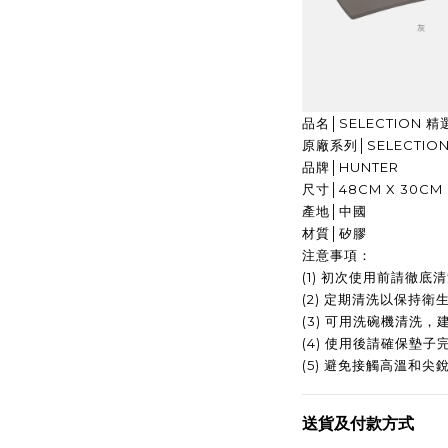
品名│SELECTION 
原廠系列│SELECTIO
品牌│HUNTER
尺寸│48CM X 30CM
產地│中國
材質│矽膠
注意事項：
(1) 初次使用前請徹底
(2) 定期清洗以保持衛
(3) 可用洗碗機清洗
(4) 使用後請確保墊
(5) 避免接觸高溫和
送貨及付款方式