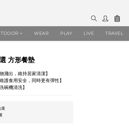
UTDOOR
WEAR
PLAY
LIVE
TRAVEL
立即購買
 精選 方形餐墊
物濺出，維持居家清潔】
維護食用安全，同時更有彈性】
洗碗機清洗】
免運
運