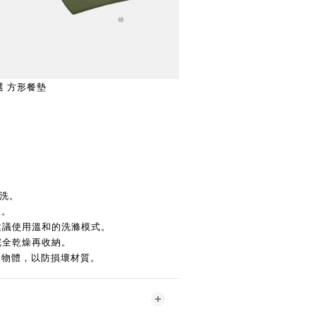
精選 方形餐墊
N
清洗。
生。
，建議使用溫和的洗滌模式。
子完全乾燥再收納。
尖銳物體，以防損壞材質。