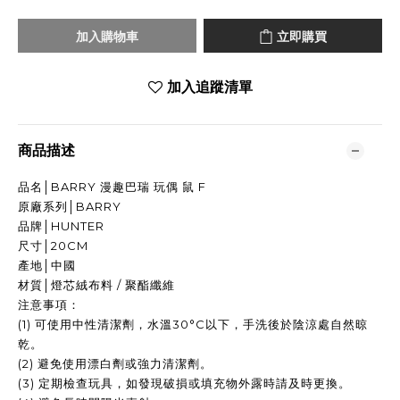
加入購物車
立即購買
加入追蹤清單
商品描述
品名│BARRY 漫趣巴瑞 玩偶 鼠 F
原廠系列│BARRY
品牌│HUNTER
尺寸│20CM
產地│中國
材質│燈芯絨布料 / 聚酯纖維
注意事項：
(1) 可使用中性清潔劑，水溫30°C以下，手洗後於陰涼處自然晾
乾。
(2) 避免使用漂白劑或強力清潔劑。
(3) 定期檢查玩具，如發現破損或填充物外露時請及時更換。