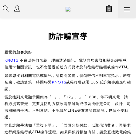
防詐騙宣導
親愛的顧客您好
KNOTS
不會以任何名義、理由透過簡訊、電話向您索取相關金融帳戶、
信用卡相關資訊，也不會透過前述方式要求您前往銀行臨櫃或操作ATM。
如果您接到相關電話或簡訊，請提高警覺，切勿輕信不明來電指示，若有
KNOTS
疑慮，敬請於第一時間聯繫
或撥打警政署 165 反詐騙專線進行確
認。
當您接到來電顯示開頭為「+」、「+2」、」「+886」等不明來電，請
務必提高警覺，更要提防對方竄改電話號碼或假裝成特定公司、銀行、司
法機關的手法。不明連結、不認識的LINE好友邀請或簡訊，也請不要點
選。
常見詐騙手法如「重複下單」、「誤設分期付款」以取信消費者，再要求
進行網路銀行或ATM操作流程。如果與銀行帳務有關，請您直接致電給銀