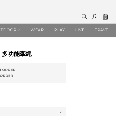
UTDOOR
WEAR
PLAY
LIVE
TRAVEL
BUY NOW
量 多功能牽繩
 ORDER
ORDER