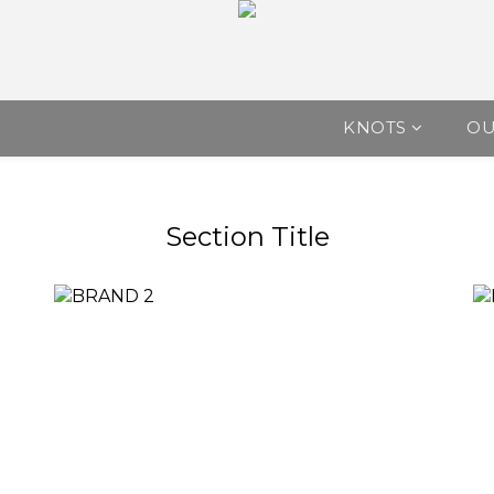
KNOTS
O
Section Title