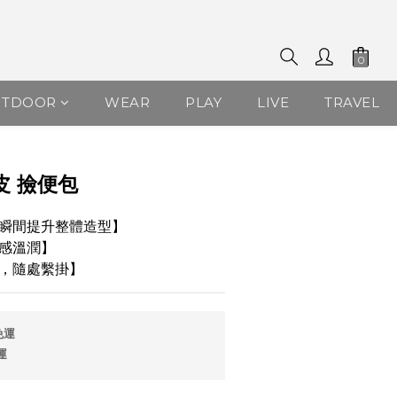
UTDOOR
WEAR
PLAY
LIVE
TRAVEL
皮 撿便包
瞬間提升整體造型】
感溫潤】
，隨處繫掛】
免運
運