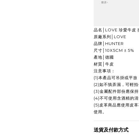
品名│LOVE 珍愛牛皮
原廠系列│LOVE
品牌│HUNTER
尺寸│10X5CM ± 5%
產地│德國
材質│牛皮
注意事項：
(1)本產品可吊掛或平
(2)如不慎弄濕，可輕
(3)金屬配件部份應保
(4)不可使用含酒精的
(5)皮革商品應使用皮
使用。
送貨及付款方式