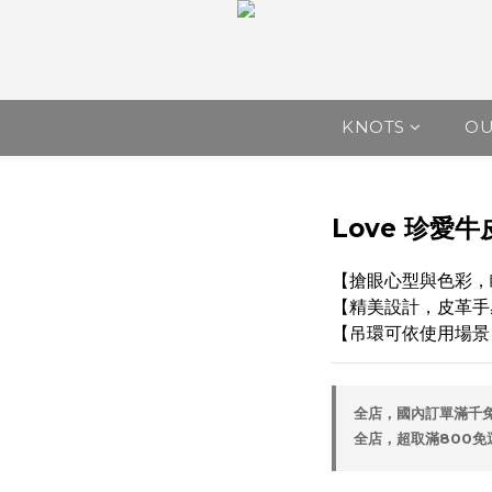
KNOTS
O
Love 珍愛牛
【搶眼心型與色彩，
【精美設計，皮革手
【吊環可依使用場景
全店，國內訂單滿千
全店，超取滿800免