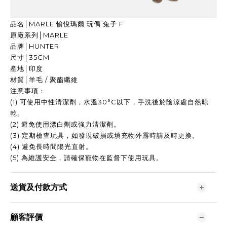
品名│MARLE 愉悅瑪爾 玩偶 兔子 F
原廠系列│MARLE
品牌│HUNTER
尺寸│35CM
產地│印度
材質│羊毛 / 聚酯纖維
注意事項：
(1) 可使用中性清潔劑，水溫30°C以下，手洗後於陰涼處自然晾
乾。
(2) 避免使用漂白劑或強力清潔劑。
(3) 定期檢查玩具，如發現破損或填充物外露時請及時更換。
(4) 避免長時間陽光直射。
(5) 為維護安全，請確保寵物在監督下使用玩具。
送貨及付款方式
顧客評價