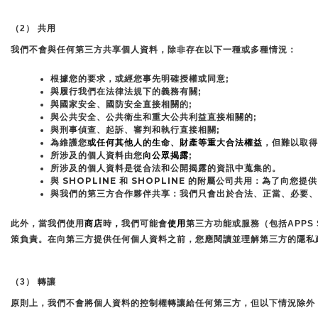
（2） 共用
我們不會與任何第三方共享個人資料，除非存在以下一種或多種情況：
根據您的要求，或經您事先明確授權或同意;
與履行我們在法律法規下的義務有關;
與國家安全、國防安全直接相關的;
與公共安全、公共衛生和重大公共利益直接相關的;
與刑事偵查、起訴、審判和執行直接相關;
為維護您
或任何其他人的生命、財產等重大合法權益
，但難以取得
所涉及的個人資料由您
向公眾揭露
;
所涉及的個人資料是從合法和公開揭露的資訊中蒐集的。
與 SHOPLINE 和 SHOPLINE 的附屬公司共用：
與我們的第三方合作夥伴共享：我們只會出於合法、正當、必要、
此外，當我們使用
商店
時
，
我們可能會
使用
第三方功能或服務（包括APP
策負責。在向第三方提供任何個人資料之前，您應閱讀並理解第三方的隱私
（3） 轉讓
原則上，我們不會將個人資料的控制權轉讓給任何第三方，但以下情況除外