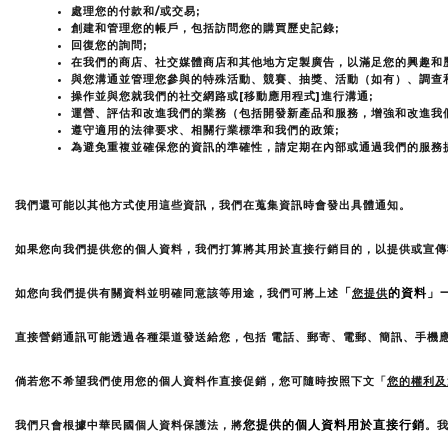
處理您的付款和/或交易;
創建和管理您的帳戶，包括訪問您的購買歷史記錄;
回復您的詢問;
在我們的商店、社交媒體商店和其他地方定製廣告，以滿足您的興趣和歷
與您溝通並管理您參與的特殊活動、競賽、抽獎、活動（如有）、調查
操作並與您就我們的社交網路或[移動應用程式]進行溝通;
運營、評估和改進我們的業務（包括開發新產品和服務，增強和改進我
遵守適用的法律要求、相關行業標準和我們的政策;
為避免重複並確保您的資訊的準確性，請定期在內部或通過我們的服務
我們還可能以其他方式使用這些資訊，我們在蒐集資訊時會發出具體通知。
如果您向我們提供您的個人資料，我們打算將其用於直接行銷目的，以提供或宣傳
「
的資料」
如您向我們提供有關資料並明確同意該等用途，我們可將上述
您提供
直接營銷通訊可能透過各種渠道發送給您，包括 電話、郵寄、電郵、簡訊、手機
倘若您不希望我們使用您的個人資料作直接促銷，您可隨時按照下文「
您的權利及
您提供的個人資料用於直接行銷
我們只會根據中華民國個人資料保護法，將
。