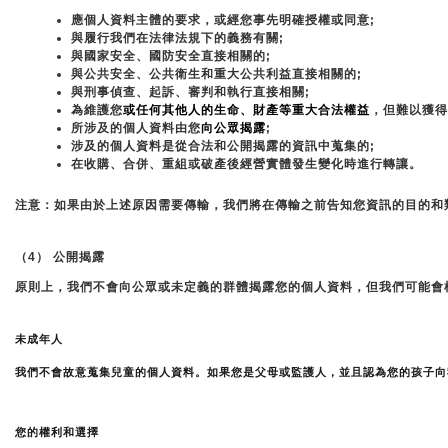
應個人資料主體的要求，或經您事先明確授權或同意;
與履行我們在法律法規下的義務有關;
與國家安全、國防安全直接相關的;
與公共安全、公共衛生和重大公共利益直接相關的;
與刑事偵查、起訴、審判和執行直接相關;
為維護您
或任何其他人的生命、財產等重大合法權益
，但難以獲得
所涉及的個人資料由您
向公眾揭露
;
涉及的個人資料是從合法和公開揭露的資訊中蒐集的;
在收購、合併、重組或破產後經營實體發生變化時進行轉讓。
注意：如果由於上述原因需要傳輸，我們將在傳輸之前告知您資訊的目的和
（4） 公開揭露
原則上，我們不會向公眾或未定義的群體揭露您的個人資料，但我們可能會
未成年人
我們不會故意蒐集兒童的個人資料。如果您是父母或監護人，並且認為您的孩子
您的權利和選擇